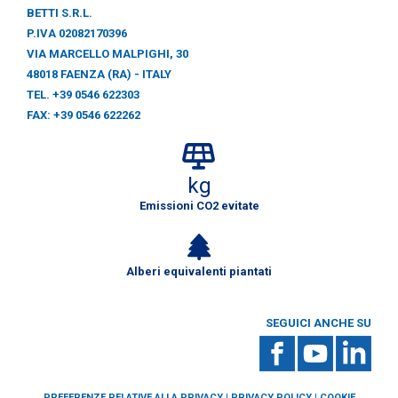
BETTI S.R.L.
P.IVA 02082170396
VIA MARCELLO MALPIGHI, 30
48018 FAENZA (RA) - ITALY
TEL. +39 0546 622303
FAX: +39 0546 622262
kg
Emissioni CO2 evitate
Alberi equivalenti piantati
SEGUICI ANCHE SU
PREFERENZE RELATIVE ALLA PRIVACY
|
PRIVACY POLICY
|
COOKIE